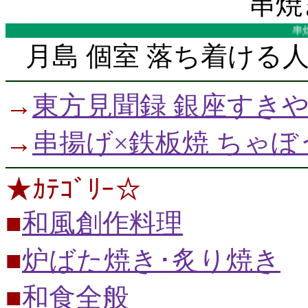
串焼
串焼き
月島 個室 落ち着ける
→
東方見聞録 銀座すき
→
串揚げ×鉄板焼 ちゃぼ
★ｶﾃｺﾞﾘｰ☆
■
和風創作料理
■
炉ばた焼き･炙り焼き
■
和食全般