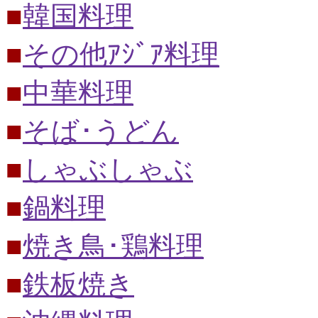
■
韓国料理
■
その他ｱｼﾞｱ料理
■
中華料理
■
そば･うどん
■
しゃぶしゃぶ
■
鍋料理
■
焼き鳥･鶏料理
■
鉄板焼き