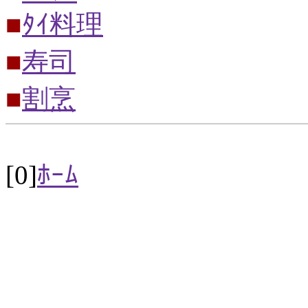
■
ﾀｲ料理
■
寿司
■
割烹
[0]
ﾎｰﾑ