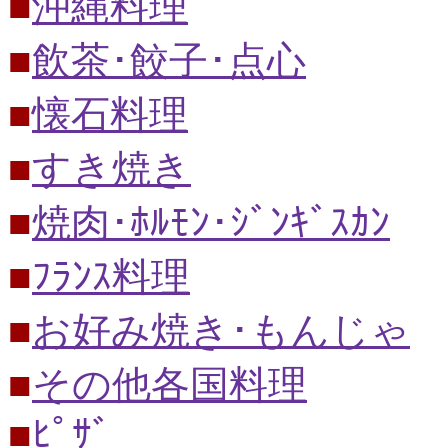
■
沖縄料理
■
飲茶･餃子･点心
■
懐石料理
■
すき焼き
■
焼肉･ﾎﾙﾓﾝ･ｼﾞﾝｷﾞｽｶﾝ
■
ﾌﾗﾝｽ料理
■
お好み焼き･もんじゃ
■
その他各国料理
■
ﾋﾟｻﾞ