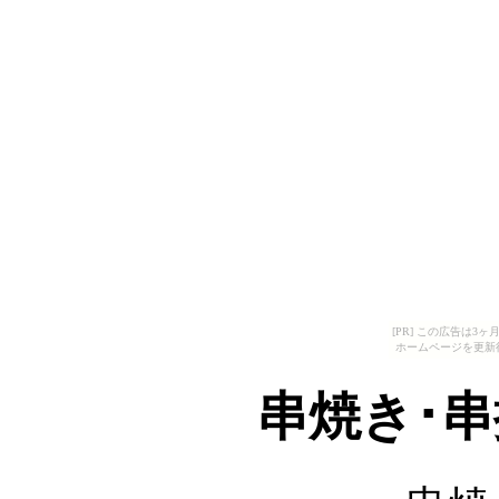
[PR] この広告は
ホームページを更新
串焼き･串