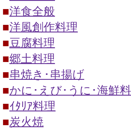
■
洋食全般
■
洋風創作料理
■
豆腐料理
■
郷土料理
■
串焼き･串揚げ
■
かに･えび･うに･海鮮
■
ｲﾀﾘｱ料理
■
炭火焼