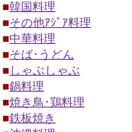
■
韓国料理
■
その他ｱｼﾞｱ料理
■
中華料理
■
そば･うどん
■
しゃぶしゃぶ
■
鍋料理
■
焼き鳥･鶏料理
■
鉄板焼き