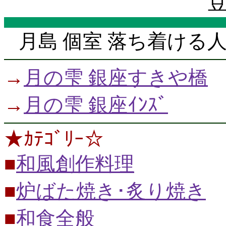
豆
月島 個室 落ち着ける
→
月の雫 銀座すきや橋
→
月の雫 銀座ｲﾝｽﾞ
★ｶﾃｺﾞﾘｰ☆
■
和風創作料理
■
炉ばた焼き･炙り焼き
■
和食全般