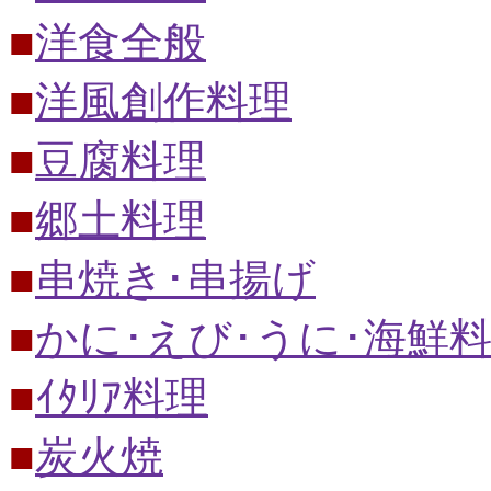
■
洋食全般
■
洋風創作料理
■
豆腐料理
■
郷土料理
■
串焼き･串揚げ
■
かに･えび･うに･海鮮
■
ｲﾀﾘｱ料理
■
炭火焼