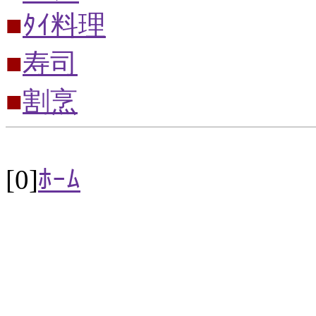
■
ﾀｲ料理
■
寿司
■
割烹
[0]
ﾎｰﾑ