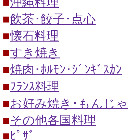
■
沖縄料理
■
飲茶･餃子･点心
■
懐石料理
■
すき焼き
■
焼肉･ﾎﾙﾓﾝ･ｼﾞﾝｷﾞｽｶﾝ
■
ﾌﾗﾝｽ料理
■
お好み焼き･もんじゃ
■
その他各国料理
■
ﾋﾟｻﾞ