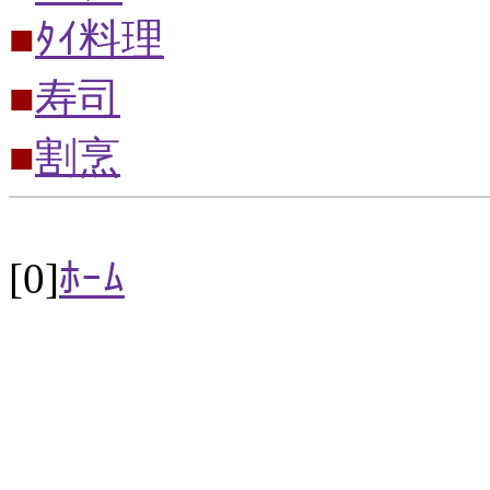
■
ﾀｲ料理
■
寿司
■
割烹
[0]
ﾎｰﾑ