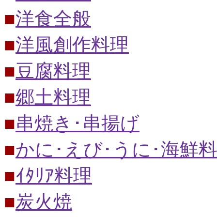
■
洋食全般
■
洋風創作料理
■
豆腐料理
■
郷土料理
■
串焼き･串揚げ
■
かに･えび･うに･海鮮
■
ｲﾀﾘｱ料理
■
炭火焼