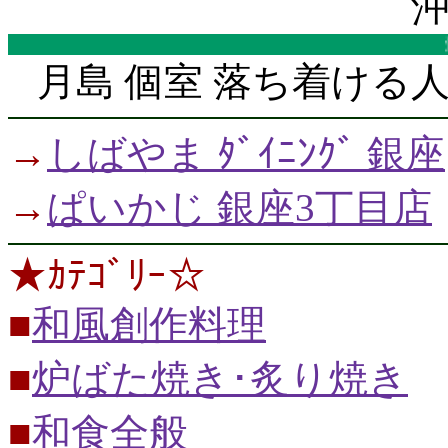
沖
月島 個室 落ち着ける
→
しばやま ﾀﾞｲﾆﾝｸﾞ 銀座
→
ぱいかじ 銀座3丁目店
★ｶﾃｺﾞﾘｰ☆
■
和風創作料理
■
炉ばた焼き･炙り焼き
■
和食全般