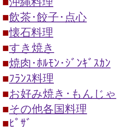
■
沖縄料理
■
飲茶･餃子･点心
■
懐石料理
■
すき焼き
■
焼肉･ﾎﾙﾓﾝ･ｼﾞﾝｷﾞｽｶﾝ
■
ﾌﾗﾝｽ料理
■
お好み焼き･もんじゃ
■
その他各国料理
■
ﾋﾟｻﾞ