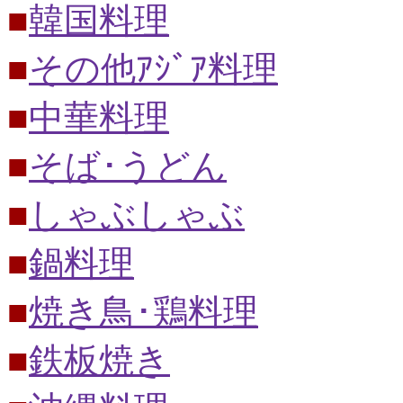
■
韓国料理
■
その他ｱｼﾞｱ料理
■
中華料理
■
そば･うどん
■
しゃぶしゃぶ
■
鍋料理
■
焼き鳥･鶏料理
■
鉄板焼き