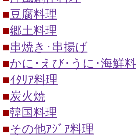
■
豆腐料理
■
郷土料理
■
串焼き･串揚げ
■
かに･えび･うに･海鮮
■
ｲﾀﾘｱ料理
■
炭火焼
■
韓国料理
■
その他ｱｼﾞｱ料理