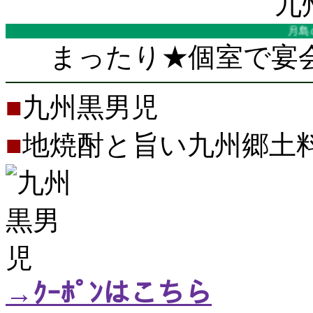
九
月島の九州
まったり★個室で宴
■
九州黒男児
■
地焼酎と旨い九州郷土
→ｸｰﾎﾟﾝはこちら