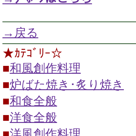
→戻る
★ｶﾃｺﾞﾘｰ☆
■
和風創作料理
■
炉ばた焼き･炙り焼き
■
和食全般
■
洋食全般
■
洋風創作料理