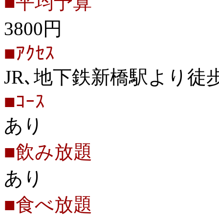
■平均予算
3800円
■ｱｸｾｽ
JR､地下鉄新橋駅より徒
■ｺｰｽ
あり
■飲み放題
あり
■食べ放題