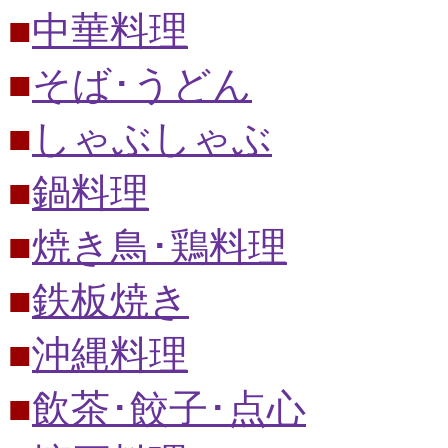
■
中華料理
■
そば･うどん
■
しゃぶしゃぶ
■
鍋料理
■
焼き鳥･鶏料理
■
鉄板焼き
■
沖縄料理
■
飲茶･餃子･点心