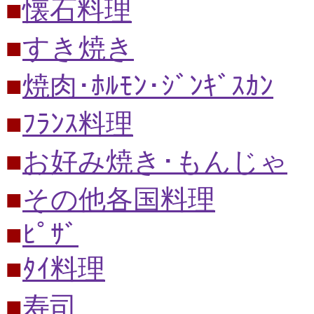
■
懐石料理
■
すき焼き
■
焼肉･ﾎﾙﾓﾝ･ｼﾞﾝｷﾞｽｶﾝ
■
ﾌﾗﾝｽ料理
■
お好み焼き･もんじゃ
■
その他各国料理
■
ﾋﾟｻﾞ
■
ﾀｲ料理
■
寿司