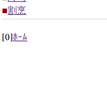
■
割烹
[0]
ﾎｰﾑ