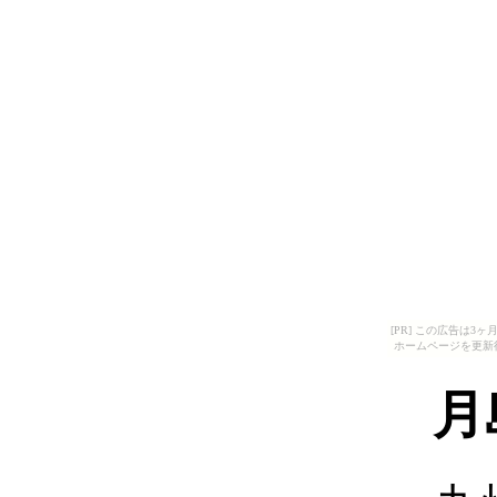
[PR] この広告は
ホームページを更新
月