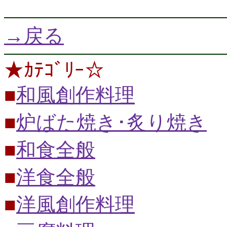
→戻る
★ｶﾃｺﾞﾘｰ☆
■
和風創作料理
■
炉ばた焼き･炙り焼き
■
和食全般
■
洋食全般
■
洋風創作料理