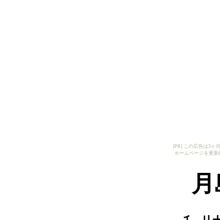
[PR] この広告は
ホームページを更新
月