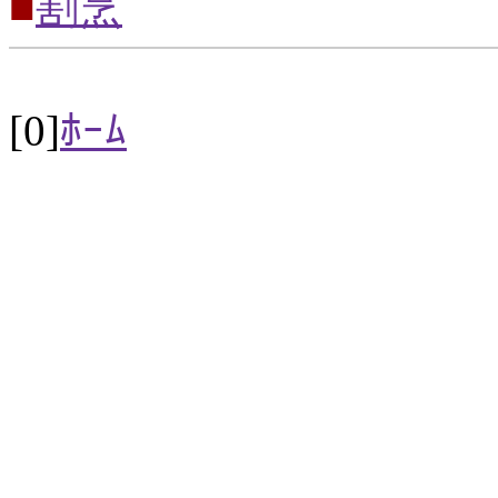
■
割烹
[0]
ﾎｰﾑ