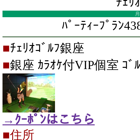
ﾁｪﾘ
月島のﾁ
ﾊﾟｰﾃｨｰﾌﾟﾗﾝ4
■
ﾁｪﾘｵｺﾞﾙﾌ銀座
■
銀座 ｶﾗｵｹ付VIP個室 ｺﾞﾙ
→ｸｰﾎﾟﾝはこちら
■住所