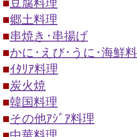
■
豆腐料理
■
郷土料理
■
串焼き･串揚げ
■
かに･えび･うに･海鮮
■
ｲﾀﾘｱ料理
■
炭火焼
■
韓国料理
■
その他ｱｼﾞｱ料理
■
中華料理