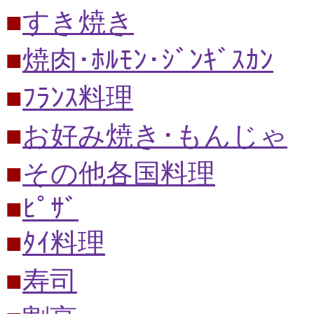
■
すき焼き
■
焼肉･ﾎﾙﾓﾝ･ｼﾞﾝｷﾞｽｶﾝ
■
ﾌﾗﾝｽ料理
■
お好み焼き･もんじゃ
■
その他各国料理
■
ﾋﾟｻﾞ
■
ﾀｲ料理
■
寿司