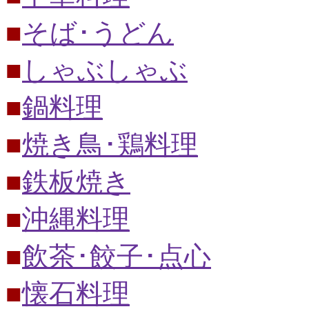
■
そば･うどん
■
しゃぶしゃぶ
■
鍋料理
■
焼き鳥･鶏料理
■
鉄板焼き
■
沖縄料理
■
飲茶･餃子･点心
■
懐石料理